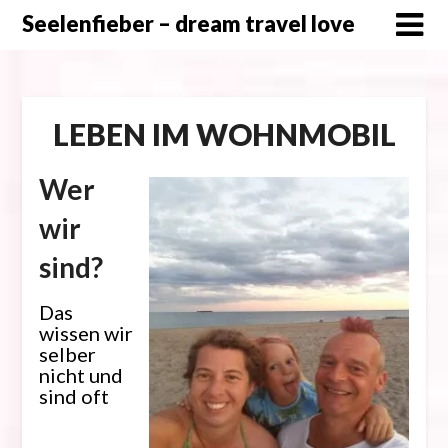
Skip
Seelenfieber – dream travel love
to
content
LEBEN IM WOHNMOBIL
Wer
wir
sind?
Das
wissen wir
selber
nicht und
sind oft