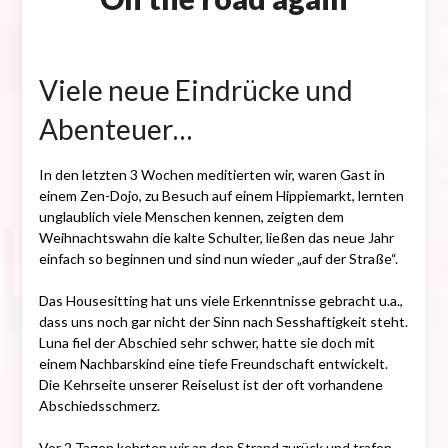
Posted
on
Viele neue Eindrücke und
8.
Januar
Abenteuer…
2018
In den letzten 3 Wochen meditierten wir, waren Gast in
einem Zen-Dojo, zu Besuch auf einem Hippiemarkt, lernten
unglaublich viele Menschen kennen, zeigten dem
Weihnachtswahn die kalte Schulter, ließen das neue Jahr
einfach so beginnen und sind nun wieder „auf der Straße“.
Das Housesitting hat uns viele Erkenntnisse gebracht u.a.,
dass uns noch gar nicht der Sinn nach Sesshaftigkeit steht.
Luna fiel der Abschied sehr schwer, hatte sie doch mit
einem Nachbarskind eine tiefe Freundschaft entwickelt.
Die Kehrseite unserer Reiselust ist der oft vorhandene
Abschiedsschmerz.
Vor 2 Tagen kehrten wir an den Strand zurück und trafen