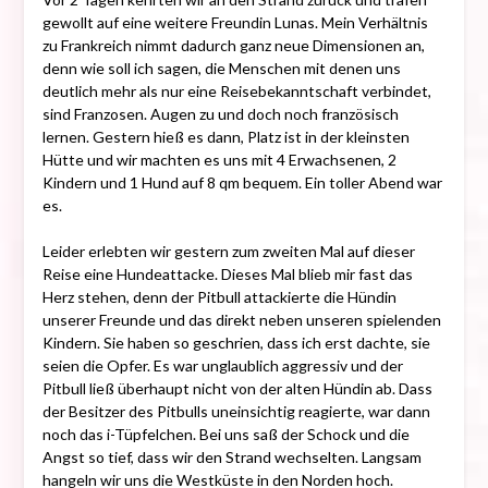
gewollt auf eine weitere Freundin Lunas. Mein Verhältnis
zu Frankreich nimmt dadurch ganz neue Dimensionen an,
denn wie soll ich sagen, die Menschen mit denen uns
deutlich mehr als nur eine Reisebekanntschaft verbindet,
sind Franzosen. Augen zu und doch noch französisch
lernen. Gestern hieß es dann, Platz ist in der kleinsten
Hütte und wir machten es uns mit 4 Erwachsenen, 2
Kindern und 1 Hund auf 8 qm bequem. Ein toller Abend war
es.
Leider erlebten wir gestern zum zweiten Mal auf dieser
Reise eine Hundeattacke. Dieses Mal blieb mir fast das
Herz stehen, denn der Pitbull attackierte die Hündin
unserer Freunde und das direkt neben unseren spielenden
Kindern. Sie haben so geschrien, dass ich erst dachte, sie
seien die Opfer. Es war unglaublich aggressiv und der
Pitbull ließ überhaupt nicht von der alten Hündin ab. Dass
der Besitzer des Pitbulls uneinsichtig reagierte, war dann
noch das i-Tüpfelchen. Bei uns saß der Schock und die
Angst so tief, dass wir den Strand wechselten. Langsam
hangeln wir uns die Westküste in den Norden hoch.