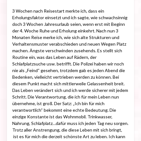
3 Wochen nach Reisestart merkte ich, dass ein
Erholungsfaktor einsetzt und ich sagte, wie schwachsinnig
doch 3 Wochen Jahresurlaub seien, wenn erst mit Beginn
der 4. Woche Ruhe und Erholung einkehrt. Nach nun 3
Monaten Reise merke ich, wie sich alte Strukturen und
Verhaltensmuster verabschieden und neuen Wegen Platz
machen. Ängste verschwinden zusehends. Es stellt sich
Routine ein, was das Leben auf Rädern, der
Schlafplatzsuche usw. betrifft. Die Polizei haben wir noch
nie als „Feind“ gesehen, trotzdem gab es jeden Abend die
Bedenken, vielleicht vertrieben werden zu können. Bei
diesem Punkt macht sich mittlerweile Gelassenheit breit.
Das Leben verändert sich und ich werde sicherer mit jedem
Schritt. Die Verantwortung, die ich für mein Leben nun
übernehme, ist groß. Der Satz: „Ich bin für mich
verantwortlich“ bekommt eine echte Bedeutung. Die
einzige Konstante ist das Wohnmobil. Trinkwasser,
Nahrung, Schlafplatz…dafür muss ich jeden Tag neu sorgen.
Trotz aller Anstrengung, die diese Leben mit sich bringt,
ist es für mich die derzeit schönste Art zu leben. Ich kann