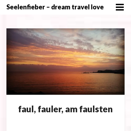
Skip
Seelenfieber – dream travel love
to
content
faul, fauler, am faulsten
Posted
on