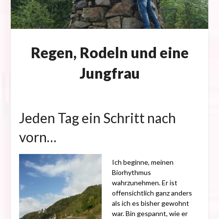
Regen, Rodeln und eine
Jungfrau
Posted
on
Jeden Tag ein Schritt nach
6.
Oktober
vorn…
2017
Ich beginne, meinen
Biorhythmus
wahrzunehmen. Er ist
offensichtlich ganz anders
als ich es bisher gewohnt
war. Bin gespannt, wie er