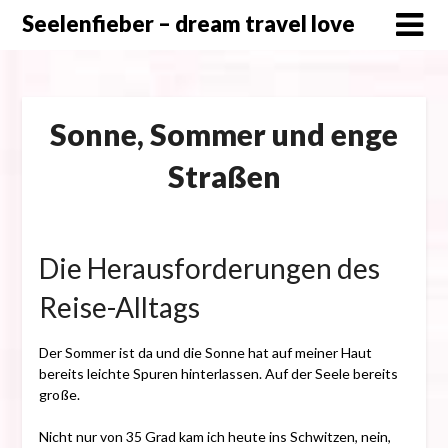
Skip
Seelenfieber – dream travel love
to
content
Sonne, Sommer und enge
Straßen
Posted
on
Die Herausforderungen des
12.
Oktober
Reise-Alltags
2017
Der Sommer ist da und die Sonne hat auf meiner Haut
bereits leichte Spuren hinterlassen. Auf der Seele bereits
große.
Nicht nur von 35 Grad kam ich heute ins Schwitzen, nein,