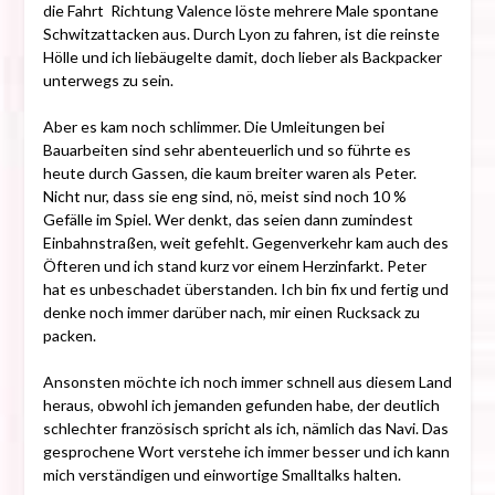
die Fahrt Richtung Valence löste mehrere Male spontane
Schwitzattacken aus. Durch Lyon zu fahren, ist die reinste
Hölle und ich liebäugelte damit, doch lieber als Backpacker
unterwegs zu sein.
Aber es kam noch schlimmer. Die Umleitungen bei
Bauarbeiten sind sehr abenteuerlich und so führte es
heute durch Gassen, die kaum breiter waren als Peter.
Nicht nur, dass sie eng sind, nö, meist sind noch 10 %
Gefälle im Spiel. Wer denkt, das seien dann zumindest
Einbahnstraßen, weit gefehlt. Gegenverkehr kam auch des
Öfteren und ich stand kurz vor einem Herzinfarkt. Peter
hat es unbeschadet überstanden. Ich bin fix und fertig und
denke noch immer darüber nach, mir einen Rucksack zu
packen.
Ansonsten möchte ich noch immer schnell aus diesem Land
heraus, obwohl ich jemanden gefunden habe, der deutlich
schlechter französisch spricht als ich, nämlich das Navi. Das
gesprochene Wort verstehe ich immer besser und ich kann
mich verständigen und einwortige Smalltalks halten.